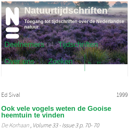
Natuurtijdschriften
Toegang tot tijdschriften over de Nederlandse
natuur
Deelnemers
Tijdschriften
Over ons
Zoeken
NL
EN
Ed Sival
1999
Ook vele vogels weten de Gooise
heemtuin te vinden
De Korhaan
, Volume 33 - Issue 3 p. 70- 70