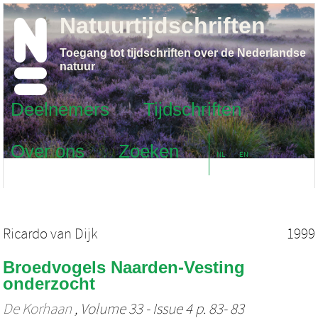
Natuurtijdschriften
Toegang tot tijdschriften over de Nederlandse
natuur
Deelnemers
Tijdschriften
Over ons
Zoeken
NL
EN
Ricardo van Dijk
1999
Broedvogels Naarden-Vesting
onderzocht
De Korhaan
, Volume 33 - Issue 4 p. 83- 83