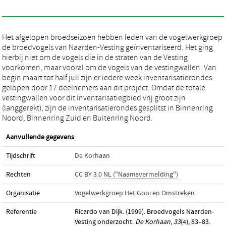
Het afgelopen broedseizoen hebben leden van de vogelwerkgroep
de broedvogels van Naarden-Vesting geïnventariseerd. Het ging
hierbij niet om de vogels die in de straten van de Vesting
voorkomen, maar vooral om de vogels van de vestingwallen. Van
begin maart tot half juli zijn er iedere week inventarisatierondes
gelopen door 17 deelnemers aan dit project. Omdat de totale
vestingwallen voor dit inventarisatiegbied vrij groot zijn
(langgerekt), zijn de inventarisatierondes gesplitst in Binnenring
Noord, Binnenring Zuid en Buitenring Noord.
Aanvullende gegevens
Tijdschrift
De Korhaan
Rechten
CC BY 3.0 NL ("Naamsvermelding")
Organisatie
Vogelwerkgroep Het Gooi en Omstreken
Referentie
Ricardo van Dijk. (1999). Broedvogels Naarden-
Vesting onderzocht.
De Korhaan
,
33
(4), 83–83.