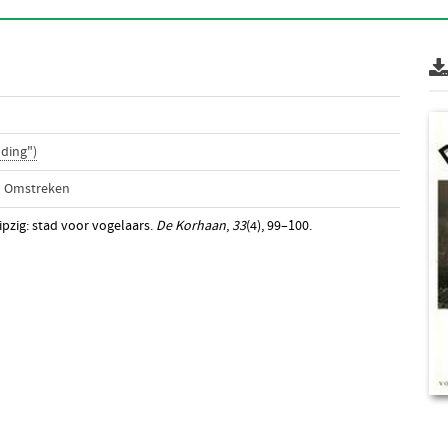
ding")
n Omstreken
ipzig: stad voor vogelaars.
De Korhaan
,
33
(4), 99–100.