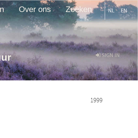
en
Over ons
Zoeken
NL
EN
uur
SIGN IN
1999