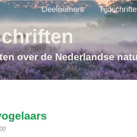
Deelnemers
Tijdschrift
chriften
ften over de Nederlandse nat
vogelaars
100