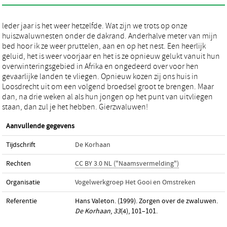
leder jaar is het weer hetzelfde. Wat zijn we trots op onze
huiszwaluwnesten onder de dakrand. Anderhalve meter van mijn
bed hoor ik ze weer pruttelen, aan en op het nest. Een heerlijk
geluid, het is weer voorjaar en het is ze opnieuw gelukt vanuit hun
overwinteringsgebied in Afrika en ongedeerd over voor hen
gevaarlijke landen te vliegen. Opnieuw kozen zij ons huis in
Loosdrecht uit om een volgend broedsel groot te brengen. Maar
dan, na drie weken al als hun jongen op het punt van uitvliegen
staan, dan zul je het hebben. Gierzwaluwen!
Aanvullende gegevens
Tijdschrift
De Korhaan
Rechten
CC BY 3.0 NL ("Naamsvermelding")
Organisatie
Vogelwerkgroep Het Gooi en Omstreken
Referentie
Hans Valeton. (1999). Zorgen over de zwaluwen.
De Korhaan
,
33
(4), 101–101.