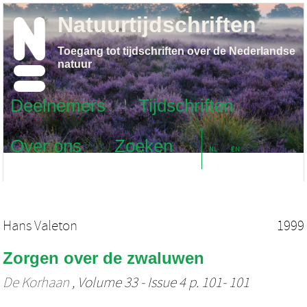
Natuurtijdschriften
Toegang tot tijdschriften over de Nederlandse
natuur
Deelnemers
Tijdschriften
Over ons
Zoeken
NL
EN
Hans Valeton
1999
Zorgen over de zwaluwen
De Korhaan
, Volume 33 - Issue 4 p. 101- 101