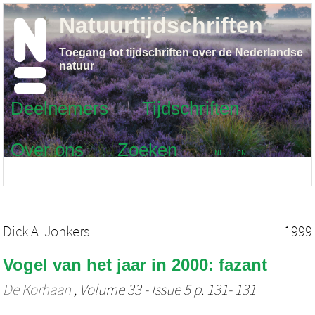
Natuurtijdschriften
Toegang tot tijdschriften over de Nederlandse
natuur
Deelnemers
Tijdschriften
Over ons
Zoeken
NL
EN
Dick A. Jonkers
1999
Vogel van het jaar in 2000: fazant
De Korhaan
, Volume 33 - Issue 5 p. 131- 131