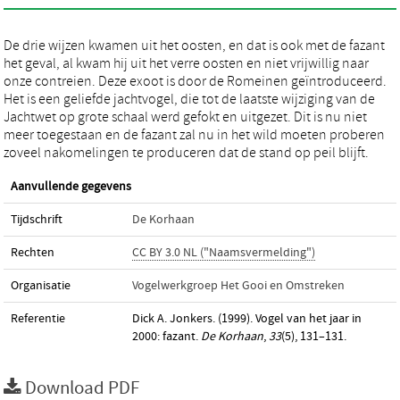
De drie wijzen kwamen uit het oosten, en dat is ook met de fazant
het geval, al kwam hij uit het verre oosten en niet vrijwillig naar
onze contreien. Deze exoot is door de Romeinen geïntroduceerd.
Het is een geliefde jachtvogel, die tot de laatste wijziging van de
Jachtwet op grote schaal werd gefokt en uitgezet. Dit is nu niet
meer toegestaan en de fazant zal nu in het wild moeten proberen
zoveel nakomelingen te produceren dat de stand op peil blijft.
Aanvullende gegevens
Tijdschrift
De Korhaan
Rechten
CC BY 3.0 NL ("Naamsvermelding")
Organisatie
Vogelwerkgroep Het Gooi en Omstreken
Referentie
Dick A. Jonkers. (1999). Vogel van het jaar in
2000: fazant.
De Korhaan
,
33
(5), 131–131.
Download PDF