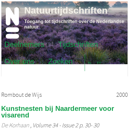
Natuurtijdschriften
Toegang tot tijdschriften over de Nederlandse
natuur
Deelnemers
Tijdschriften
Over ons
Zoeken
NL
EN
Rombout de Wijs
2000
Kunstnesten bij Naardermeer voor
visarend
De Korhaan
, Volume 34 - Issue 2 p. 30- 30