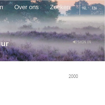
en
Over ons
Zoeken
NL
EN
uur
SIGN IN
2000