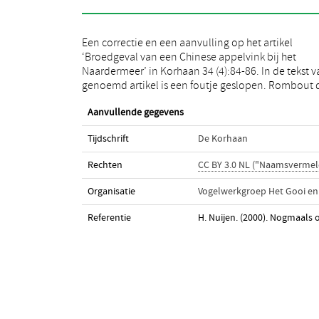
Een correctie en een aanvulling op het artikel
Wijs determineerde de appelvink op 20 juni 2000 als
‘Broedgeval van een Chinese appelvink bij het
Chinese grosbeak, Eophona migratoria. Met excuses
Naardermeer’ in Korhaan 34 (4):84-86. In de tekst v
genoemd artikel is een foutje geslopen. Rombout 
Aanvullende gegevens
Tijdschrift
De Korhaan
Rechten
CC BY 3.0 NL ("Naamsvermel
Organisatie
Vogelwerkgroep Het Gooi e
Referentie
H. Nuijen. (2000). Nogmaals 