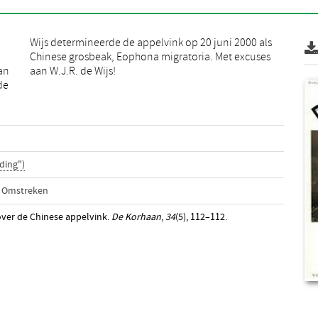
an
aan W.J.R. de Wijs!
de
ding")
n Omstreken
over de Chinese appelvink.
De Korhaan
,
34
(5), 112–112.