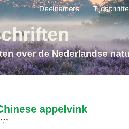
Deelnemers
Tijdschrift
chriften
ften over de Nederlandse nat
Chinese appelvink
 112