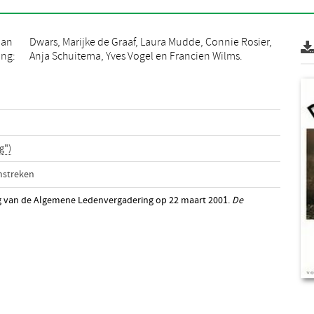
Jan
er,
ing:
Anja Schuitema, Yves Vogel en Francien Wilms.
g")
mstreken
ag van de Algemene Ledenvergadering op 22 maart 2001.
De