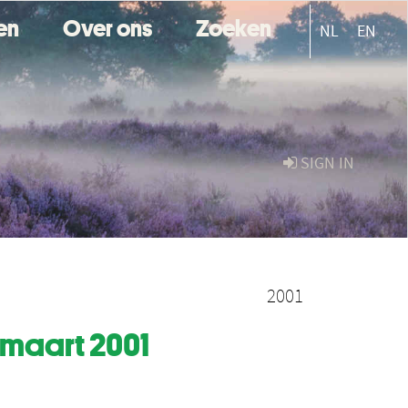
ten
Over ons
Zoeken
NL
EN
SIGN IN
2001
maart 2001