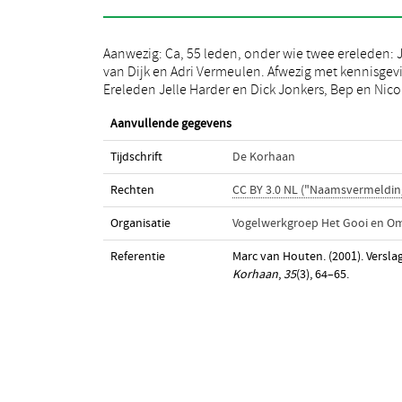
Aanwezig: Ca, 55 leden, onder wie twee ereleden: 
Dwars, Marijke de Graaf, Laura Mudde, Connie Rosi
van Dijk en Adri Vermeulen. Afwezig met kennisgev
Ereleden Jelle Harder en Dick Jonkers, Bep en Nico
Aanvullende gegevens
Tijdschrift
De Korhaan
Rechten
CC BY 3.0 NL ("Naamsvermeldin
Organisatie
Vogelwerkgroep Het Gooi en O
Referentie
Marc van Houten. (2001). Versl
Korhaan
,
35
(3), 64–65.