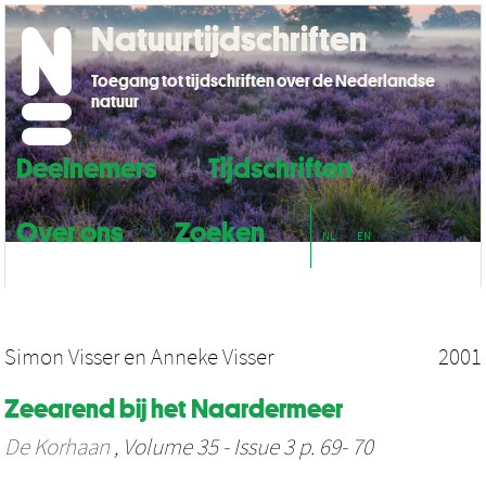
Natuurtijdschriften
Toegang tot tijdschriften over de Nederlandse
natuur
Deelnemers
Tijdschriften
Over ons
Zoeken
NL
EN
Simon Visser
en
Anneke Visser
2001
Zeearend bij het Naardermeer
De Korhaan
, Volume 35 - Issue 3 p. 69- 70