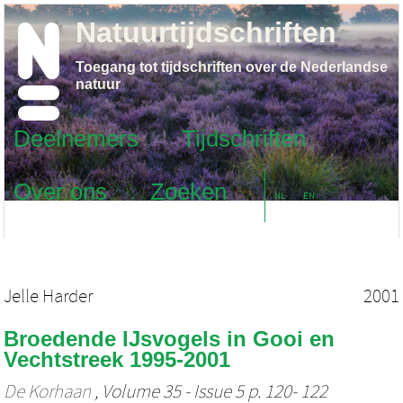
Natuurtijdschriften
Toegang tot tijdschriften over de Nederlandse
natuur
Deelnemers
Tijdschriften
Over ons
Zoeken
NL
EN
Jelle Harder
2001
Broedende IJsvogels in Gooi en
Vechtstreek 1995-2001
De Korhaan
, Volume 35 - Issue 5 p. 120- 122