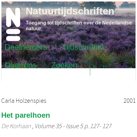
Natuurtijdschriften
Toegang tot tijdschriften over de Nederlandse
natuur
Deelnemers
Tijdschriften
Over ons
Zoeken
NL
EN
Carla Holzenspies
2001
Het parelhoen
De Korhaan
, Volume 35 - Issue 5 p. 127- 127