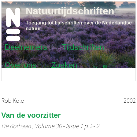
Natuurtijdschriften
Toegang tot tijdschriften over de Nederlandse
natuur
Deelnemers
Tijdschriften
Over ons
Zoeken
NL
EN
Rob Kole
2002
Van de voorzitter
De Korhaan
, Volume 36 - Issue 1 p. 2- 2