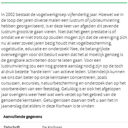
In 2002 bestaat de vogelwerkgroep vijfendertig jaar. Hoewel we in
de loop der jaren diverse malen een lustrum of jubileumviering
hebben georganiseerd, is er deze keer van afgezien dit zevende
lustrum groots te gaan vieren. Niet dat het geen prestatie is of
omdat we er niet trots op zouden mogen zijn dat de vereniging zich
nu al weer zoveel jaren bezig houdt met vogelbescherming,
vogelstudie, educatie en onderzoek! Nee, de belangrijkste
overwegingen voor dit besluit waren dat het al moeilijk genoeg is
de gangbare activiteiten door te laten gaan. Voor een
lustrumviering zou een nog grotere aanslag nodig zijn op de toch
al druk bezette ‘harde kern’ van actieve leden. Uiteindelijk kunnen
we ons dan beter op onze kerntaken concentreren, zoals
cursussen, excursies, natuurbescherming en onderzoek dan op het
voorbereiden van een feestdag. Gelukkig is er ook het afgelopen
jaar overigens weer heel wat werk verzet op het gebied van de
genoemde kerntaken. Getuigenissen daarvan treft u aan het in
jaarverslag dat elders in deze Korhaan is te vinden.
Aanvullende gegevens
Tijdschrift
De Korhaan