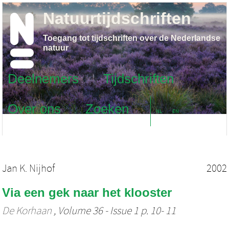
Natuurtijdschriften
Toegang tot tijdschriften over de Nederlandse
natuur
Deelnemers
Tijdschriften
Over ons
Zoeken
NL
EN
Jan K. Nijhof
2002
Via een gek naar het klooster
De Korhaan
, Volume 36 - Issue 1 p. 10- 11