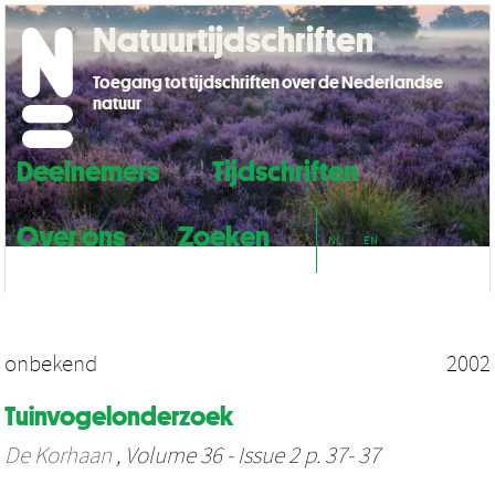
Natuurtijdschriften
Toegang tot tijdschriften over de Nederlandse
natuur
Deelnemers
Tijdschriften
Over ons
Zoeken
NL
EN
onbekend
2002
Tuinvogelonderzoek
De Korhaan
, Volume 36 - Issue 2 p. 37- 37