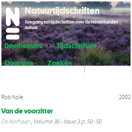
Natuurtijdschriften
Toegang tot tijdschriften over de Nederlandse
natuur
Deelnemers
Tijdschriften
Over ons
Zoeken
NL
EN
Rob Kole
2002
Van de voorzitter
De Korhaan
, Volume 36 - Issue 3 p. 50- 50