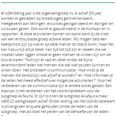
Al vijfendertig jaar is de vogelwerkgroep nu al actief. Elk jaar
worden er gebieden op broedvogels geïnventariseerd,
meegewerkt aan tellingen, excursies georganiseerd en lezingen en
cursussen geven. Ook wordt er gepubliceerd in de Korhaan en in
rapporten. Al deze activiteiten komen tot stand dank zij de inzet
van een enthousiaste groep actieve leden. Wij mogen best een
beetje trots zijn op wat er op deze manier tot stand komt, maar het
kan natuurlijk altijd beter. Van tijd tot tijd zijn er ideeën die we
moeten laten liggen omdat er geen mensen te vinden zijn om de
klus te klaren. Toch zijn er vast en zeker onder de bijna
zevenhonderd leden wel mensen die wel wat zouden kunnen en
willen doen. Het probleem is communicatie: ‘Hoe vindt je de
mensen die bereid zijn wat actief te worden?’ en ‘Hoe informeer je
de leden het meest effectief over mogelijke activiteiten?’. Voor het
verbeteren van de communicatie zijn er enkele acties gestart. Een
daarvan is het versterken van het coördinatieteam voor de
subgroep Avifauna. Er zijn binnen de subgroep Aviafauna maar
liefst 22 werkgroepen actief. Onder leiding van het coördinatieteam
is onlangs een enquete gehouden onder de leden van de
subgroep, met als doel het peilen van de behoefte van de leden.