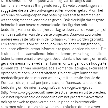
De respons op deze enquete was hoog. Van de uitgestuurde
formulieren kwam 72% ingevuld terug. De vele opmerkingen en
suggesties die werden ontvangen zullen worden gebruikt om het
werk van de werkgroepen wat beter op elkaar af te stemmen en
waar nodig meer bekendheid te geven. Ook hier blijkt dat er grote
behoefte is aan betere communicatie. Het ligt dan ook in de
bedoeling vaker en duidelijker verslag te doen van de voortgang of
van de resultaten van de diverse projecten. Daarvoor zou onder
andere een vaste rubriek in de Korhaan kunnen worden gebruikt.
Een ander idee is om de leden, ook van de andere subgroepen,
sneller en effectiever van informatie te gaan voorzien via email. Dit
is uiteraard een aanvullende informatiebron, want lang niet alle
leden kunnen email ontvangen. Desondanks is het nuttig om in elk
geval de mensen die wél email kunnen ontvangen op de hoogte te
kunnen stellen van nieuwtjes, zoals komende lezingen, excursies of
oproepen te doen voor activiteiten. Op deze wijze kunnen we
mededelingen doen met een wat hogere frequentie dan via de
Korhaan, die vijf maal per jaar verschijnt. Daarnaast is het ook de
bedoeling om de internetpagina’s van de vogelwerkgroep
(http://www.vwg-gooieo.nl) meer te actualiseren en uit te breiden.
Zo is het bijvoorbeeld de bedoeling om het programmaoverzicht
ook op het web te gaan vermelden. In principe is er voor elke
subgroep ruimte om zo nieuwtjes en activiteiten door te geven.