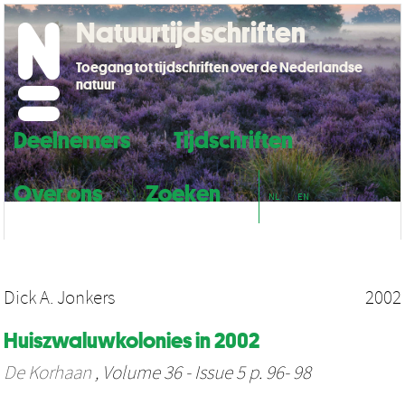
Natuurtijdschriften
Toegang tot tijdschriften over de Nederlandse
natuur
Deelnemers
Tijdschriften
Over ons
Zoeken
NL
EN
Dick A. Jonkers
2002
Huiszwaluwkolonies in 2002
De Korhaan
, Volume 36 - Issue 5 p. 96- 98