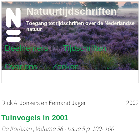
Natuurtijdschriften
Toegang tot tijdschriften over de Nederlandse
natuur
Deelnemers
Tijdschriften
Over ons
Zoeken
NL
EN
Dick A. Jonkers
en
Fernand Jager
2002
Tuinvogels in 2001
De Korhaan
, Volume 36 - Issue 5 p. 100- 100