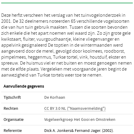
Deze herfst verscheen het verslag van het tuinvogelonderzoek in
2001. De 32 deelnemers noteerden 65 verschillende vogelsoorten
die van hun tuin gebruik maakten. Tussen die soorten bevonden
zich enkele die het apart noemen wel waard zijn. Zo zijn grote gele
kwikstaart, fluiter, vuurgoudhaantje, kleine vliegenvanger en
appelvink gesignaleerd De toptien in de wintermaanden werd
aangevoerd door de merel, gevolgd door koolmees, roodborst,
pimpelmees, heggenmus, Turkse tortel, vink, houtduif, ekster en
spreeuw. De huismus viel er net buiten en moest genoegen nemen
met de elfde plaats. Vergeleken met voorgaande jaren begint de
aanwezigheid van Turkse tortels weer toe te nemen.
Aanvullende gegevens
Tijdschrift
De Korhaan
Rechten
CC BY 3.0 NL ("Naamsvermelding")
Organisatie
Vogelwerkgroep Het Gooi en Omstreken
Referentie
Dick A. Jonkers& Fernand Jager. (2002).