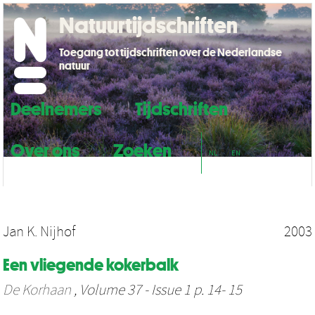
Natuurtijdschriften
Toegang tot tijdschriften over de Nederlandse
natuur
Deelnemers
Tijdschriften
Over ons
Zoeken
NL
EN
Jan K. Nijhof
2003
Een vliegende kokerbalk
De Korhaan
, Volume 37 - Issue 1 p. 14- 15