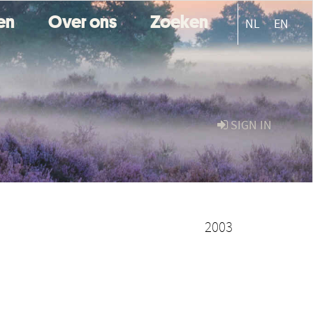
ten
Over ons
Zoeken
NL
EN
SIGN IN
2003