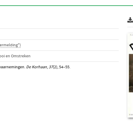
ermelding")
ooi en Omstreken
ldwaarnemingen.
De Korhaan
,
37
(2), 54–55.