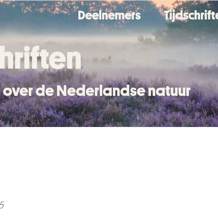
Deelnemers
Tijdschrif
hriften
en over de Nederlandse natuur
5