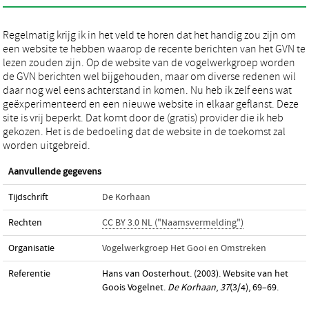
Regelmatig krijg ik in het veld te horen dat het handig zou zijn om
een website te hebben waarop de recente berichten van het GVN te
lezen zouden zijn. Op de website van de vogelwerkgroep worden
de GVN berichten wel bijgehouden, maar om diverse redenen wil
daar nog wel eens achterstand in komen. Nu heb ik zelf eens wat
geëxperimenteerd en een nieuwe website in elkaar geflanst. Deze
site is vrij beperkt. Dat komt door de (gratis) provider die ik heb
gekozen. Het is de bedoeling dat de website in de toekomst zal
worden uitgebreid.
Aanvullende gegevens
Tijdschrift
De Korhaan
Rechten
CC BY 3.0 NL ("Naamsvermelding")
Organisatie
Vogelwerkgroep Het Gooi en Omstreken
Referentie
Hans van Oosterhout. (2003). Website van het
Goois Vogelnet.
De Korhaan
,
37
(3/4), 69–69.