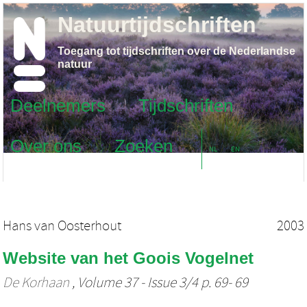
Natuurtijdschriften
Toegang tot tijdschriften over de Nederlandse
natuur
Deelnemers
Tijdschriften
Over ons
Zoeken
NL
EN
Hans van Oosterhout
2003
Website van het Goois Vogelnet
De Korhaan
, Volume 37 - Issue 3/4 p. 69- 69