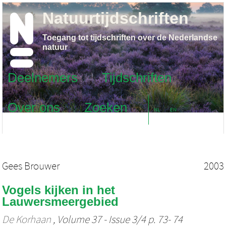
Natuurtijdschriften
Toegang tot tijdschriften over de Nederlandse
natuur
Deelnemers
Tijdschriften
Over ons
Zoeken
NL
EN
Gees Brouwer
2003
Vogels kijken in het
Lauwersmeergebied
De Korhaan
, Volume 37 - Issue 3/4 p. 73- 74