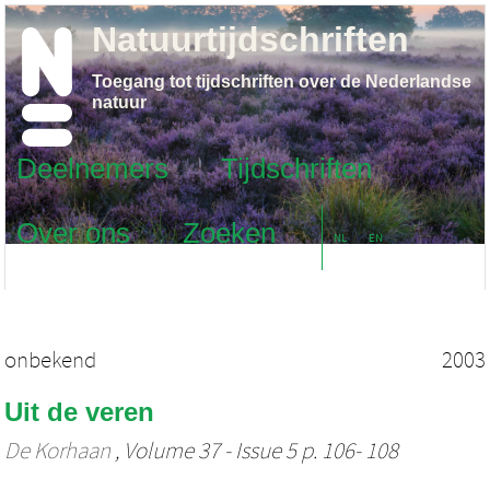
Natuurtijdschriften
Toegang tot tijdschriften over de Nederlandse
natuur
Deelnemers
Tijdschriften
Over ons
Zoeken
NL
EN
onbekend
2003
Uit de veren
De Korhaan
, Volume 37 - Issue 5 p. 106- 108