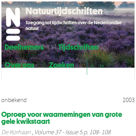
Natuurtijdschriften
Toegang tot tijdschriften over de Nederlandse
natuur
Deelnemers
Tijdschriften
Over ons
Zoeken
NL
EN
onbekend
2003
Oproep voor waarnemingen van grote
gele kwikstaart
De Korhaan
, Volume 37 - Issue 5 p. 108- 108