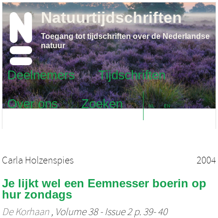
Natuurtijdschriften
Toegang tot tijdschriften over de Nederlandse
natuur
Deelnemers
Tijdschriften
Over ons
Zoeken
NL
EN
Carla Holzenspies
2004
Je lijkt wel een Eemnesser boerin op
hur zondags
De Korhaan
, Volume 38 - Issue 2 p. 39- 40