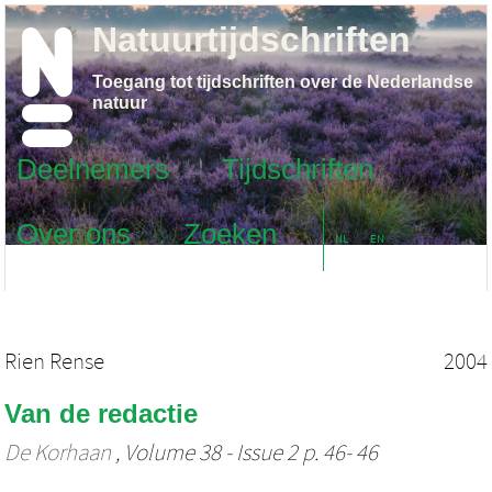
Natuurtijdschriften
Toegang tot tijdschriften over de Nederlandse
natuur
Deelnemers
Tijdschriften
Over ons
Zoeken
NL
EN
Rien Rense
2004
Van de redactie
De Korhaan
, Volume 38 - Issue 2 p. 46- 46