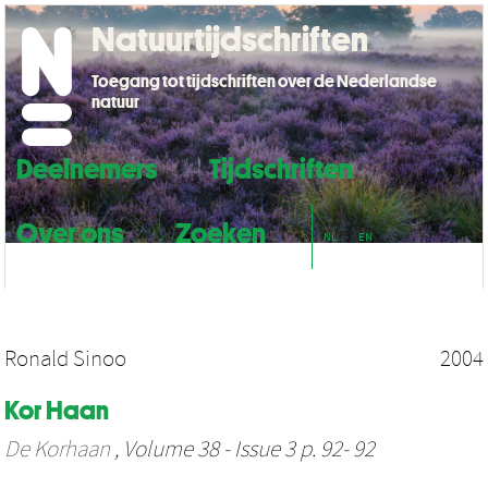
Natuurtijdschriften
Toegang tot tijdschriften over de Nederlandse
natuur
Deelnemers
Tijdschriften
Over ons
Zoeken
NL
EN
Ronald Sinoo
2004
Kor Haan
De Korhaan
, Volume 38 - Issue 3 p. 92- 92