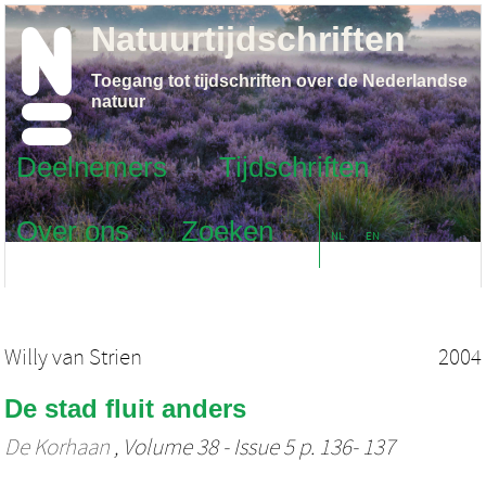
Natuurtijdschriften
Toegang tot tijdschriften over de Nederlandse
natuur
Deelnemers
Tijdschriften
Over ons
Zoeken
NL
EN
Willy van Strien
2004
De stad fluit anders
De Korhaan
, Volume 38 - Issue 5 p. 136- 137