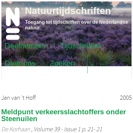
Natuurtijdschriften
Toegang tot tijdschriften over de Nederlandse
natuur
Deelnemers
Tijdschriften
Over ons
Zoeken
NL
EN
Jan van ‘t Hoff
2005
Meldpunt verkeersslachtoffers onder
Steenuilen
De Korhaan
, Volume 39 - Issue 1 p. 21- 21