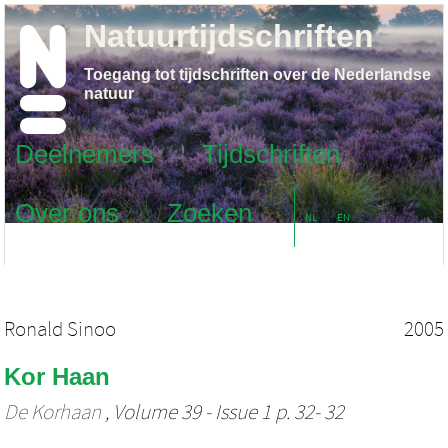
Natuurtijdschriften
Toegang tot tijdschriften over de Nederlandse
natuur
Deelnemers
Tijdschriften
Over ons
Zoeken
NL
EN
Ronald Sinoo
2005
Kor Haan
De Korhaan
, Volume 39 - Issue 1 p. 32- 32