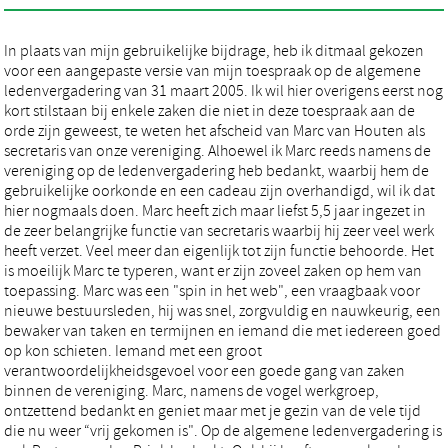
In plaats van mijn gebruikelijke bijdrage, heb ik ditmaal gekozen
voor een aangepaste versie van mijn toespraak op de algemene
ledenvergadering van 31 maart 2005. Ik wil hier overigens eerst nog
kort stilstaan bij enkele zaken die niet in deze toespraak aan de
orde zijn geweest, te weten het afscheid van Marc van Houten als
secretaris van onze vereniging. Alhoewel ik Marc reeds namens de
vereniging op de ledenvergadering heb bedankt, waarbij hem de
gebruikelijke oorkonde en een cadeau zijn overhandigd, wil ik dat
hier nogmaals doen. Marc heeft zich maar liefst 5,5 jaar ingezet in
de zeer belangrijke functie van secretaris waarbij hij zeer veel werk
heeft verzet. Veel meer dan eigenlijk tot zijn functie behoorde. Het
is moeilijk Marc te typeren, want er zijn zoveel zaken op hem van
toepassing. Marc was een "spin in het web", een vraagbaak voor
nieuwe bestuursleden, hij was snel, zorgvuldig en nauwkeurig, een
bewaker van taken en termijnen en iemand die met iedereen goed
op kon schieten. Iemand met een groot
verantwoordelijkheidsgevoel voor een goede gang van zaken
binnen de vereniging. Marc, namens de vogel werkgroep,
ontzettend bedankt en geniet maar met je gezin van de vele tijd
die nu weer “vrij gekomen is". Op de algemene ledenvergadering is