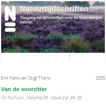
Natuurtijdschriften
Toegang tot tijdschriften over de Nederlandse
natuur
Deelnemers
Tijdschriften
Over ons
Zoeken
NL
EN
Erik Hans van Stigt Thans
2005
Van de voorzitter
De Korhaan
, Volume 39 - Issue 2 p. 34- 35