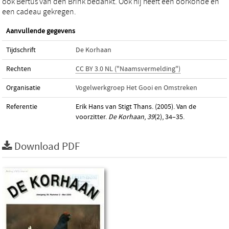
ook Bertus van den Brink bedankt. Ook hij heeft een oorkonde en
een cadeau gekregen.
Aanvullende gegevens
Tijdschrift
De Korhaan
Rechten
CC BY 3.0 NL ("Naamsvermelding")
Organisatie
Vogelwerkgroep Het Gooi en Omstreken
Referentie
Erik Hans van Stigt Thans. (2005). Van de
voorzitter.
De Korhaan
,
39
(2), 34–35.
Download PDF