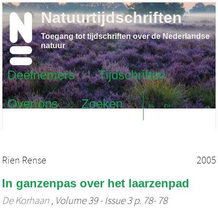
Natuurtijdschriften
Toegang tot tijdschriften over de Nederlandse
natuur
Deelnemers
Tijdschriften
Over ons
Zoeken
NL
EN
Rien Rense
2005
In ganzenpas over het laarzenpad
De Korhaan
, Volume 39 - Issue 3 p. 78- 78