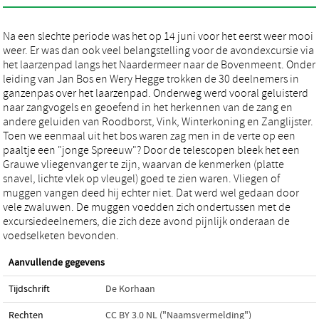
Na een slechte periode was het op 14 juni voor het eerst weer mooi
weer. Er was dan ook veel belangstelling voor de avondexcursie via
het laarzenpad langs het Naardermeer naar de Bovenmeent. Onder
leiding van Jan Bos en Wery Hegge trokken de 30 deelnemers in
ganzenpas over het laarzenpad. Onderweg werd vooral geluisterd
naar zangvogels en geoefend in het herkennen van de zang en
andere geluiden van Roodborst, Vink, Winterkoning en Zanglijster.
Toen we eenmaal uit het bos waren zag men in de verte op een
paaltje een "jonge Spreeuw"? Door de telescopen bleek het een
Grauwe vliegenvanger te zijn, waarvan de kenmerken (platte
snavel, lichte vlek op vleugel) goed te zien waren. Vliegen of
muggen vangen deed hij echter niet. Dat werd wel gedaan door
vele zwaluwen. De muggen voedden zich ondertussen met de
excursiedeelnemers, die zich deze avond pijnlijk onderaan de
voedselketen bevonden.
Aanvullende gegevens
Tijdschrift
De Korhaan
Rechten
CC BY 3.0 NL ("Naamsvermelding")