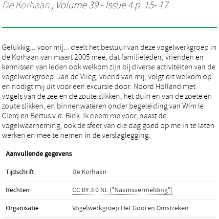
De Korhaan
, Volume 39 - Issue 4 p. 15- 17
Gelukkig... voor mij... deelt het bestuur van deze vogelwerkgroep in
de Korhaan van maart 2005 mee, dat familieleden, vrienden en
kennissen van leden ook welkom zijn bij diverse activiteiten van de
vogelwerkgroep. Jan de Vlieg, vriend van mij, volgt dit welkom op
en nodigt mij uit voor een excursie door: Noord Holland met
vogels van de zee en de zoute slikken, het duin en van de zoete en
zoute slikken, en binnenwateren onder begeleiding van Wim le
Clerq en Bertus v.d. Bink. Ik neem me voor, naast de
vogelwaarneming, ook de sfeer van die dag goed op me in te laten
werken en mee te nemen in de verslaglegging.
Aanvullende gegevens
Tijdschrift
De Korhaan
Rechten
CC BY 3.0 NL ("Naamsvermelding")
Organisatie
Vogelwerkgroep Het Gooi en Omstreken