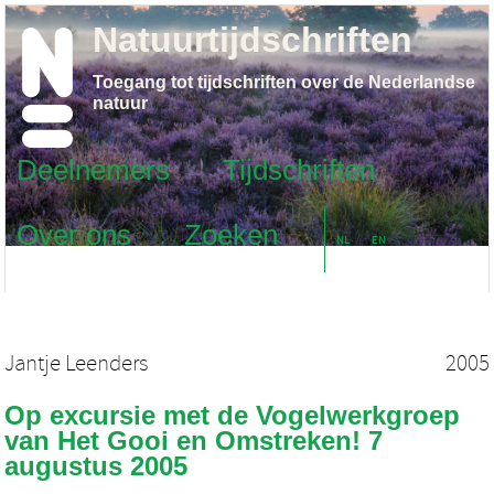
Natuurtijdschriften
Toegang tot tijdschriften over de Nederlandse
natuur
Deelnemers
Tijdschriften
Over ons
Zoeken
NL
EN
Jantje Leenders
2005
Op excursie met de Vogelwerkgroep
van Het Gooi en Omstreken! 7
augustus 2005