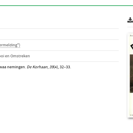
ermelding")
ooi en Omstreken
dwaa nemingen.
De Korhaan
,
39
(4), 32–33.