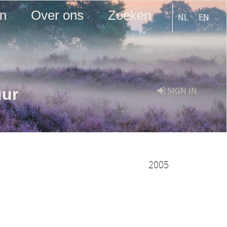
en
Over ons
Zoeken
NL
EN
uur
SIGN IN
2005