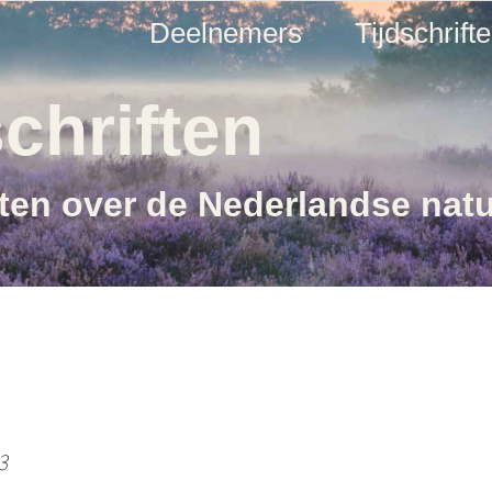
Deelnemers
Tijdschrift
chriften
ften over de Nederlandse nat
3