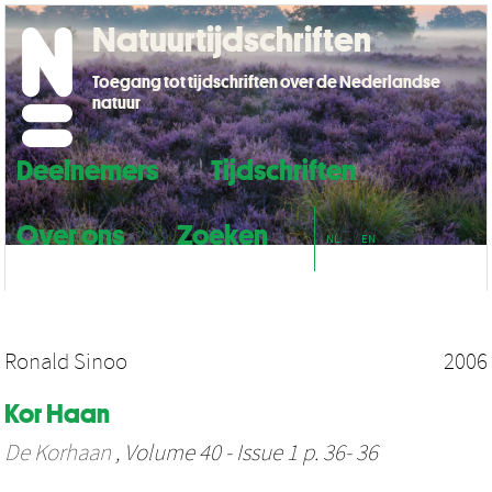
Natuurtijdschriften
Toegang tot tijdschriften over de Nederlandse
natuur
Deelnemers
Tijdschriften
Over ons
Zoeken
NL
EN
Ronald Sinoo
2006
Kor Haan
De Korhaan
, Volume 40 - Issue 1 p. 36- 36