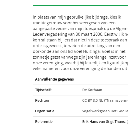
In plaats van mijn gebruikelijke bijdrage, kies ik
mouwen heeft gestoken. Zijn bijdragen omvatten
traditiegetrouw voor het weergeven van een
onder meer snoei- en onderhoudswerkzaamheden,
aangepaste versie van mijn toespraak op de Alge
hulp aan Bertus van den Brink bij zijn promotiest
Ledenvergadering van 30 maart 2006. Eerst wil ik 
de bescherming van Gierzwaluwen in de gemeen
kort stilstaan bij iets dat niet in deze toespraak aan
Huizen, het opzetten en beheren van het diaarchief,
orde is geweest, te weten de uitreiking van een
diaprojectie op lezingavonden, grote inbreng bij de
oorkonde aan ons lid Roel Huizinga. Roel is in het
nestkasttimmerdagen en niet te vergeten zijn al 16 jaar
zonnetje gezet vanwege zijn jarenlange inzet voor
durende zeer gevarieerde inzet voor de Subgroep
onze vereniging, waarbij hij letterlijk en figuurlijk o
vele manieren voor onze vereniging de handen uit
Aanvullende gegevens
Tijdschrift
De Korhaan
Rechten
CC BY 3.0 NL ("Naamsverm
Organisatie
Vogelwerkgroep Het Gooi 
Referentie
Erik Hans van Stigt Thans. (