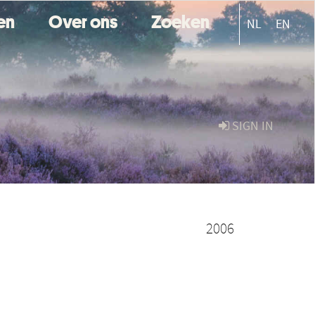
ten
Over ons
Zoeken
NL
EN
SIGN IN
2006