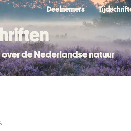
Deelnemers
Tijdschrif
hriften
en over de Nederlandse natuur
9