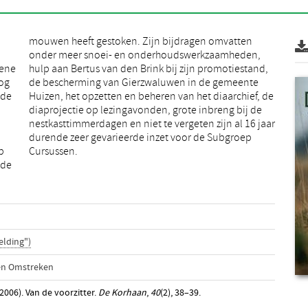
mene
and,
nog
te
 de
 de
p
Cursussen.
 de
elding")
en Omstreken
2006). Van de voorzitter.
De Korhaan
,
40
(2), 38–39.