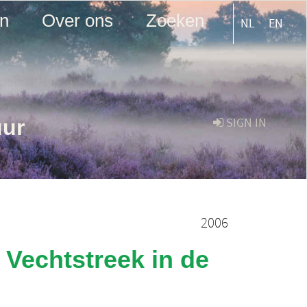
en
Over ons
Zoeken
NL
EN
uur
SIGN IN
2006
 Vechtstreek in de