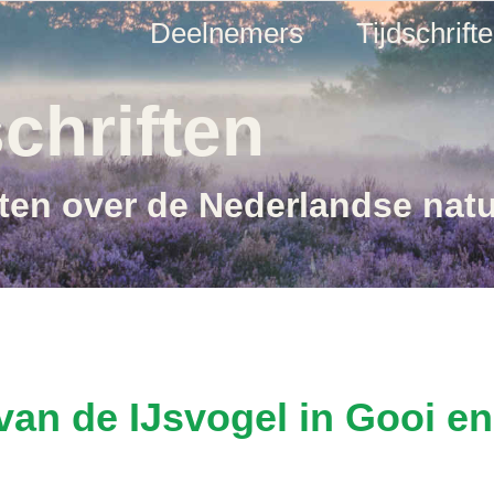
Deelnemers
Tijdschrift
chriften
ften over de Nederlandse nat
an de IJsvogel in Gooi en