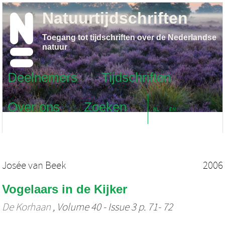
Natuurtijdschriften
Toegang tot tijdschriften over de Nederlandse
natuur
Deelnemers
Tijdschriften
Over ons
Zoeken
NL
EN
Josée van Beek
2006
Vogelaars in de Kijker
De Korhaan
, Volume 40 - Issue 3 p. 71- 72