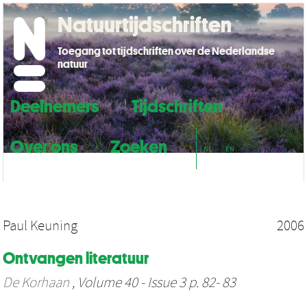
Natuurtijdschriften
Toegang tot tijdschriften over de Nederlandse
natuur
Deelnemers
Tijdschriften
Over ons
Zoeken
NL
EN
Paul Keuning
2006
Ontvangen literatuur
De Korhaan
, Volume 40 - Issue 3 p. 82- 83