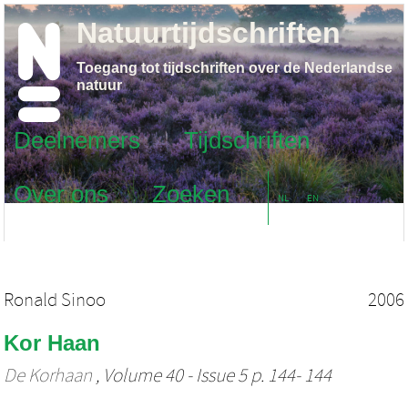
Natuurtijdschriften
Toegang tot tijdschriften over de Nederlandse
natuur
Deelnemers
Tijdschriften
Over ons
Zoeken
NL
EN
Ronald Sinoo
2006
Kor Haan
De Korhaan
, Volume 40 - Issue 5 p. 144- 144