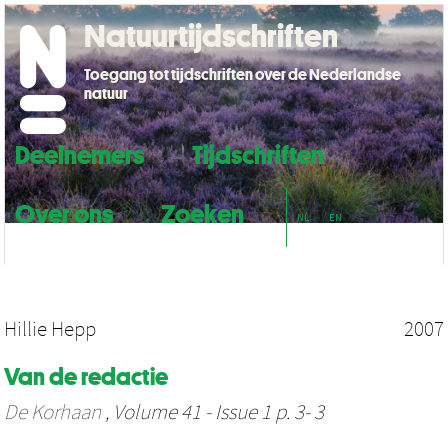
Natuurtijdschriften
Toegang tot tijdschriften over de Nederlandse
natuur
Deelnemers
Tijdschriften
Over ons
Zoeken
NL
EN
Hillie Hepp
2007
Van de redactie
De Korhaan
, Volume 41 - Issue 1 p. 3- 3