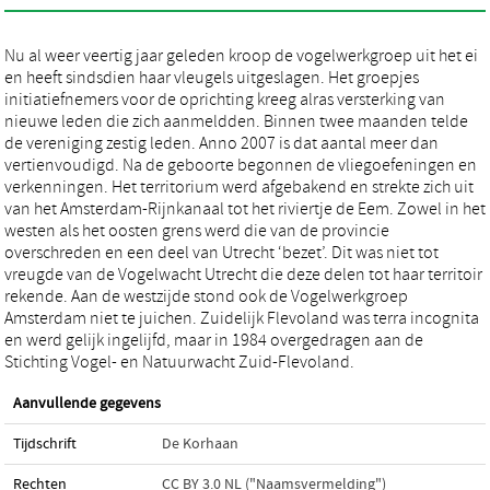
Nu al weer veertig jaar geleden kroop de vogelwerkgroep uit het ei
en heeft sindsdien haar vleugels uitgeslagen. Het groepjes
initiatiefnemers voor de oprichting kreeg alras versterking van
nieuwe leden die zich aanmeldden. Binnen twee maanden telde
de vereniging zestig leden. Anno 2007 is dat aantal meer dan
vertienvoudigd. Na de geboorte begonnen de vliegoefeningen en
verkenningen. Het territorium werd afgebakend en strekte zich uit
van het Amsterdam-Rijnkanaal tot het riviertje de Eem. Zowel in het
westen als het oosten grens werd die van de provincie
overschreden en een deel van Utrecht ‘bezet’. Dit was niet tot
vreugde van de Vogelwacht Utrecht die deze delen tot haar territoir
rekende. Aan de westzijde stond ook de Vogelwerkgroep
Amsterdam niet te juichen. Zuidelijk Flevoland was terra incognita
en werd gelijk ingelijfd, maar in 1984 overgedragen aan de
Stichting Vogel- en Natuurwacht Zuid-Flevoland.
Aanvullende gegevens
Tijdschrift
De Korhaan
Rechten
CC BY 3.0 NL ("Naamsvermelding")