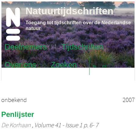
Natuurtijdschriften
Toegang tot tijdschriften over de Nederlandse
natuur
Deelnemers
Tijdschriften
Over ons
Zoeken
NL
EN
onbekend
2007
Penlijster
De Korhaan
, Volume 41 - Issue 1 p. 6- 7