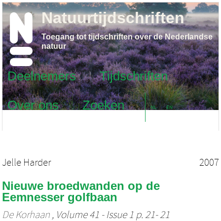
Natuurtijdschriften
Toegang tot tijdschriften over de Nederlandse
natuur
Deelnemers
Tijdschriften
Over ons
Zoeken
NL
EN
Jelle Harder
2007
Nieuwe broedwanden op de
Eemnesser golfbaan
De Korhaan
, Volume 41 - Issue 1 p. 21- 21