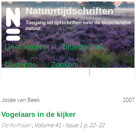
Natuurtijdschriften
Toegang tot tijdschriften over de Nederlandse
natuur
Deelnemers
Tijdschriften
Over ons
Zoeken
NL
EN
Josée van Beek
2007
Vogelaars in de kijker
De Korhaan
, Volume 41 - Issue 1 p. 22- 22