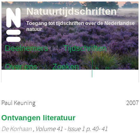
Natuurtijdschriften
Toegang tot tijdschriften over de Nederlandse
natuur
Deelnemers
Tijdschriften
Over ons
Zoeken
NL
EN
Paul Keuning
2007
Ontvangen literatuur
De Korhaan
, Volume 41 - Issue 1 p. 40- 41