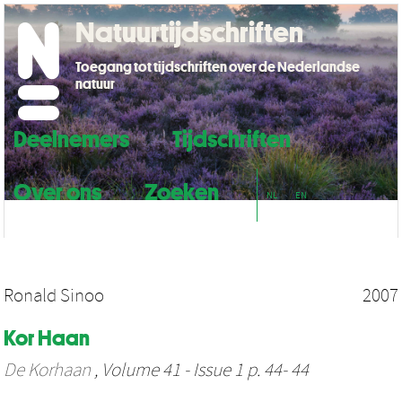
Natuurtijdschriften
Toegang tot tijdschriften over de Nederlandse
natuur
Deelnemers
Tijdschriften
Over ons
Zoeken
NL
EN
Ronald Sinoo
2007
Kor Haan
De Korhaan
, Volume 41 - Issue 1 p. 44- 44