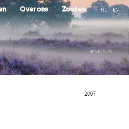
ten
Over ons
Zoeken
NL
EN
SIGN IN
2007