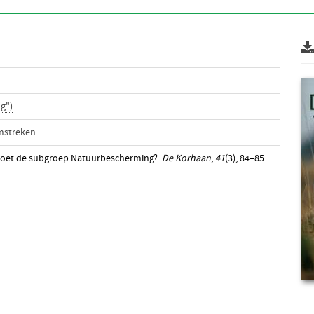
g")
mstreken
doet de subgroep Natuurbescherming?.
De Korhaan
,
41
(3), 84–85.