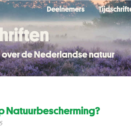
Deelnemers
Tijdschrif
hriften
en over de Nederlandse natuur
p Natuurbescherming?
5