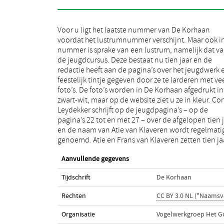
Voor u ligt het laatste nummer van De Korhaan
geleden de jeugdcursus op en Atie is hiervan altijd de
voordat het lustrumnummer verschijnt. Maar ook in
spil gebleven. Ook twee oud-jeugdleden ha
nummer is sprake van een lustrum, namelijk dat v
herinneringen op in een interview van de hand v
de jeugdcursus. Deze bestaat nu tien jaar en de
Lenny Langerveld. Voor dit nummer interviewde
redactie heeft aan de pagina’s over het jeugdwerk 
Lenny ook de heer Pieter Hoetmer, die gestopt is 
feestelijk tintje gegeven door ze te larderen met ve
de rondvaarten op het Naardermeer. Hij spreekt ov
foto’s. De foto’s worden in De Korhaan afgedrukt in
de veranderingen die in dit gebied hebben
zwart-wit, maar op de website ziet u ze in kleur. Co
plaatsgevonden in de loop van zijn leven. Le
Leydekker schrijft op de jeugdpagina’s – op de
Langerveld maakte de laatste vaart van de heer
pagina’s 22 tot en met 27 – over de afgelopen tien 
Hoetmer mee als deelneemster van
en de naam van Atie van Klaveren wordt regelmati
genoemd. Atie en Frans van Klaveren zetten tien ja
Aanvullende gegevens
Tijdschrift
De Korhaan
Rechten
CC BY 3.0 NL ("Naamsv
Organisatie
Vogelwerkgroep Het G