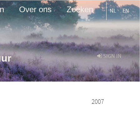
en
Over ons
Zoeken
NL
EN
uur
SIGN IN
2007