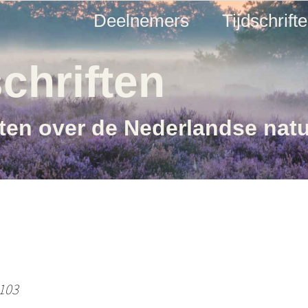
Deelnemers
Tijdschrift
chriften
ften over de Nederlandse nat
 103