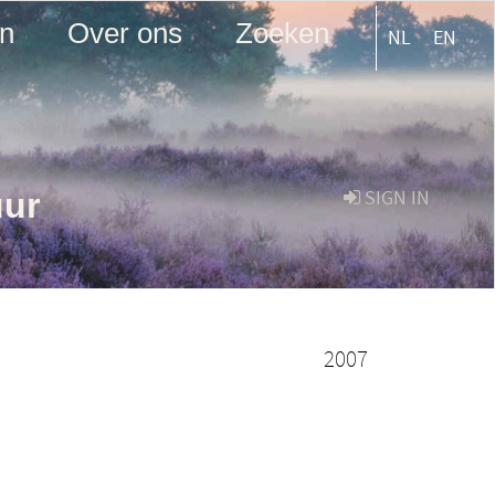
en
Over ons
Zoeken
NL
EN
uur
SIGN IN
2007