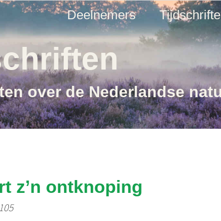
Deelnemers
Tijdschrift
chriften
ften over de Nederlandse nat
rt z’n ontknoping
 105