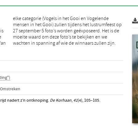
is
de
e
e
 Van
wachten in spanning af wie de winnaars zullen zijn.
ding")
 Omstreken
rijd nadert z’n ontknoping.
De Korhaan
,
41
(4), 105–105.