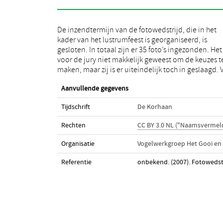
De inzendtermijn van de fotowedstrijd, die in het
elke categorie (Vogels in het Gooi en Vogelende
kader van het lustrumfeest is georganiseerd, is
mensen in het Gooi) zullen tijdens het lustrumfeest op
gesloten. In totaal zijn er 35 foto’s ingezonden. Het 
27 september 5 foto’s worden geëxposeerd. Het is 
voor de jury niet makkelijk geweest om de keuzes t
moeite waard om deze foto’s te bekijken en w
maken, maar zij is er uiteindelijk toch in geslaagd.
Aanvullende gegevens
Tijdschrift
De Korhaan
Rechten
CC BY 3.0 NL ("Naamsvermel
Organisatie
Vogelwerkgroep Het Gooi en
Referentie
onbekend. (2007). Fotowedst