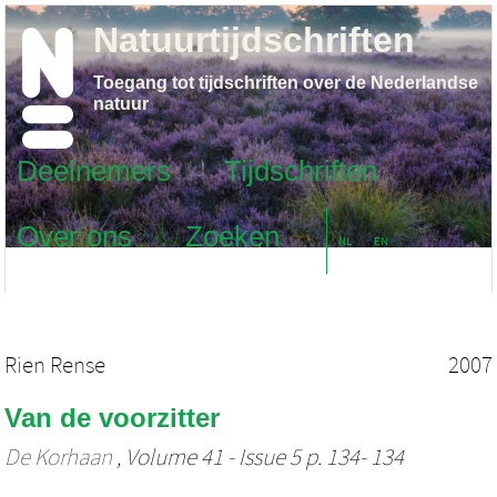
Natuurtijdschriften
Toegang tot tijdschriften over de Nederlandse
natuur
Deelnemers
Tijdschriften
Over ons
Zoeken
NL
EN
Rien Rense
2007
Van de voorzitter
De Korhaan
, Volume 41 - Issue 5 p. 134- 134