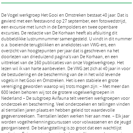
De Vogel werkgroep Het Gooi en Omstreken bestaat 40 jaar. Dat is
gevierd met een feestavond op 27 september, een fotowedstrijd,
een excursie met lunch in de Eempolders en twee openbare
excursies. De redactie van De Korhaan heeft als afsluiting dit
dubbeldikke lustrumnummer samengesteld. U vindt in dit nummer
o.a. boeiende terugblikken en anekdotes van VWG-ers, een
overzicht van hoogtepunten per jaar dat is geschreven na het
doorlezen van drieduizend pagina’s van De Korhaan, en een
uittreksel van de 160 publicaties van onze Vogelwerkgroep. Het
lezen wil ik van harte aanbevelen. De VWG zet zich al 40 jaar in voor
de bestudering en de bescherming van de in het wild levende
vogels in het Gooi en Omstreken. Het is een stabiele en grote
vereniging geworden waarop wij trots mogen zijn: – Met meer dan
600 leden behoren wij tot de grotere vogelwerkgroepen in
Nederland – De subgroep Avifauna telt veertien werkgroepen voor
onderzoek en bescherming. Veel onderzoeken en tellingen vinden
al tientallen jaren plaats en hebben geleid tot waardevolle
gegevensreeksen. Tientallen leden werken hier aan mee. – Elk jaar
worden vogelherkenningscursussen voor volwassenen en de jeugd
georganiseerd. De belangstelling is zo groot dat een wachtlijst