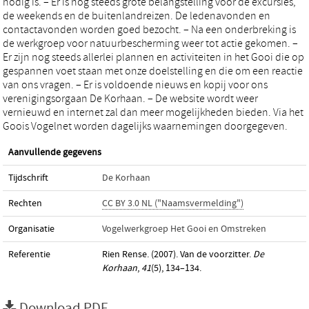
nodig is. – Er is nog steeds grote belangstelling voor de excursies,
de weekends en de buitenlandreizen. De ledenavonden en
contactavonden worden goed bezocht. – Na een onderbreking is
de werkgroep voor natuurbescherming weer tot actie gekomen. –
Er zijn nog steeds allerlei plannen en activiteiten in het Gooi die op
gespannen voet staan met onze doelstelling en die om een reactie
van ons vragen. – Er is voldoende nieuws en kopij voor ons
verenigingsorgaan De Korhaan. – De website wordt weer
vernieuwd en internet zal dan meer mogelijkheden bieden. Via het
Goois Vogelnet worden dagelijks waarnemingen doorgegeven.
Aanvullende gegevens
Tijdschrift
De Korhaan
Rechten
CC BY 3.0 NL ("Naamsvermelding")
Organisatie
Vogelwerkgroep Het Gooi en Omstreken
Referentie
Rien Rense. (2007). Van de voorzitter.
De
Korhaan
,
41
(5), 134–134.
Download PDF