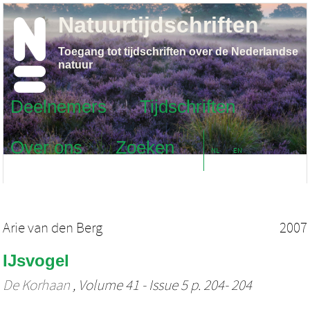
Natuurtijdschriften
Toegang tot tijdschriften over de Nederlandse
natuur
Deelnemers
Tijdschriften
Over ons
Zoeken
NL
EN
Arie van den Berg
2007
IJsvogel
De Korhaan
, Volume 41 - Issue 5 p. 204- 204